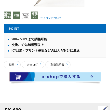
アイコンについて
POINT
200～500℃まで調整可能
交換こて先30種類以上
IC/LED・プリント基板などのはんだ付けに最適
動画
カタログ
取扱説明書
FX-600