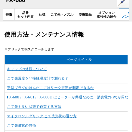
品番
オプション
使
特徴
仕様
こて先・ノズル
交換部品
セット内容
拡張性の紹介
メンテ
使用方法・メンテナンス情報
ページタイトル
キャップの外観について
こて先温度を非接触温度計で測れる？
平型プラグのはんだこてはリーク電圧が測定できるか
FX-600 / FX-601 / FX-600D はヒーターが共通なのに、消費電力(Ｗ)が異
こて先を良い状態で作業する方法
マイクロソルダリング こて先形状の選び方
こて先形状の特徴