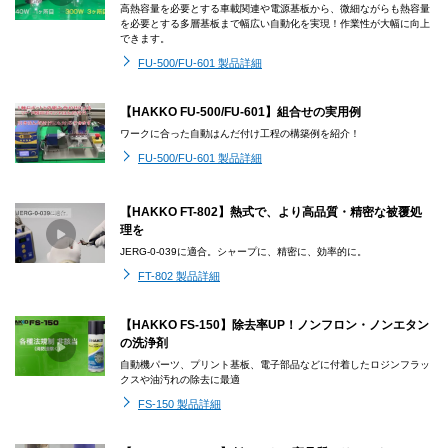
高熱容量を必要とする車載関連や電源基板から、微細ながらも熱容量
を必要とする多層基板まで幅広い自動化を実現！作業性が大幅に向上
できます。
FU-500/FU-601 製品詳細
【HAKKO FU-500/FU-601】組合せの実用例
ワークに合った自動はんだ付け工程の構築例を紹介！
FU-500/FU-601 製品詳細
【HAKKO FT-802】熱式で、より高品質・精密な被覆処
理を
JERG-0-039に適合。シャープに、精密に、効率的に。
FT-802 製品詳細
【HAKKO FS-150】除去率UP！ノンフロン・ノンエタン
の洗浄剤
自動機パーツ、プリント基板、電子部品などに付着したロジンフラッ
クスや油汚れの除去に最適
FS-150 製品詳細