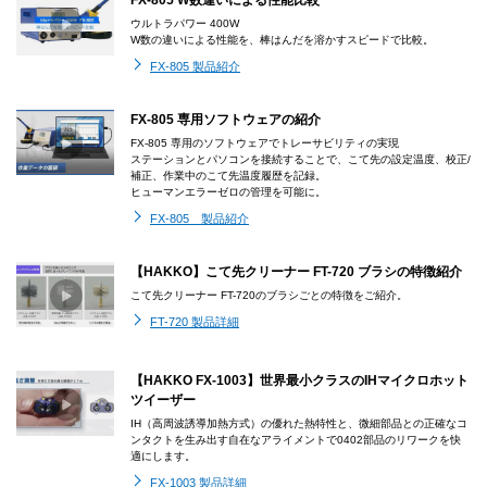
FX-805 W数違いによる性能比較
ウルトラパワー 400W
W数の違いによる性能を、棒はんだを溶かすスピードで比較。
FX-805 製品紹介
FX-805 専用ソフトウェアの紹介
FX-805 専用のソフトウェアでトレーサビリティの実現
ステーションとパソコンを接続することで、こて先の設定温度、校正/
補正、作業中のこて先温度履歴を記録。
ヒューマンエラーゼロの管理を可能に。
FX-805 製品紹介
【HAKKO】こて先クリーナー FT-720 ブラシの特徴紹介
こて先クリーナー FT-720のブラシごとの特徴をご紹介。
FT-720 製品詳細
【HAKKO FX-1003】世界最小クラスのIHマイクロホット
ツイーザー
IH（高周波誘導加熱方式）の優れた熱特性と、微細部品との正確なコ
ンタクトを生み出す自在なアライメントで0402部品のリワークを快
適にします。
FX-1003 製品詳細