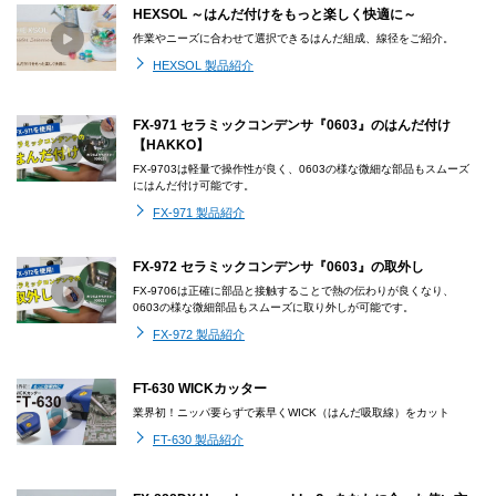
HEXSOL ～はんだ付けをもっと楽しく快適に～
作業やニーズに合わせて選択できるはんだ組成、線径をご紹介。
HEXSOL 製品紹介
FX-971 セラミックコンデンサ『0603』のはんだ付け
【HAKKO】
FX-9703は軽量で操作性が良く、0603の様な微細な部品もスムーズ
にはんだ付け可能です。
FX-971 製品紹介
FX-972 セラミックコンデンサ『0603』の取外し
FX-9706は正確に部品と接触することで熱の伝わりが良くなり、
0603の様な微細部品もスムーズに取り外しが可能です。
FX-972 製品紹介
FT-630 WICKカッター
業界初！ニッパ要らずで素早くWICK（はんだ吸取線）をカット
FT-630 製品紹介