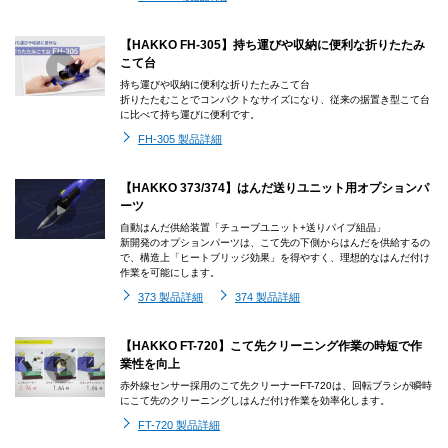
【HAKKO FH-305】持ち運びや収納に便利な折りたたみ
こて台
持ち運びや収納に便利な折りたたみこて台
折りたたむことでコンパクトなサイズになり、従来の据置き型こて台
に比べて持ち運びに便利です。
FH-305 製品詳細
【HAKKO 373/374】はんだ送りユニット用オプションパ
ーツ
自動はんだ供給装置「チューブユニット+送りパイプ組品」
新開発のオプションパーツは、こて先の下側からはんだを供給するの
で、構造上「ヒートブリッジ効果」を得やすく、理想的なはんだ付け
作業を可能にします。
373 製品詳細
374 製品詳細
【HAKKO FT-720】こて先クリーニング作業の時短で作
業性を向上
赤外線センサー採用のこて先クリーナーFT-720は、回転ブラシが瞬時
にこて先のクリーニングしはんだ付け作業を効率化します。
FT-720 製品詳細