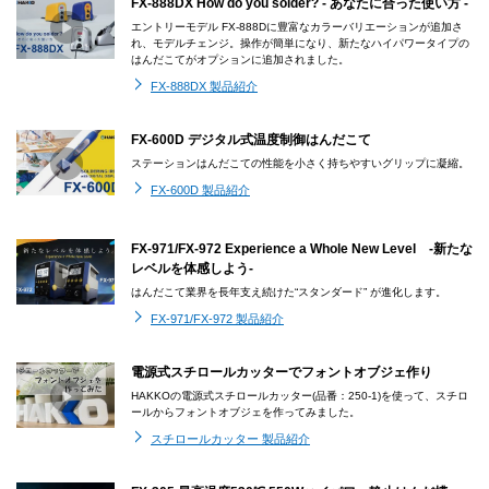
FX-888DX How do you solder? - あなたに合った使い方 -
エントリーモデル FX-888Dに豊富なカラーバリエーションが追加さ
れ、モデルチェンジ。操作が簡単になり、新たなハイパワータイプの
はんだこてがオプションに追加されました。
FX-888DX 製品紹介
FX-600D デジタル式温度制御はんだこて
ステーションはんだこての性能を小さく持ちやすいグリップに凝縮。
FX-600D 製品紹介
FX-971/FX-972 Experience a Whole New Level -新たな
レベルを体感しよう-
はんだこて業界を長年支え続けた“スタンダード” が進化します。
FX-971/FX-972 製品紹介
電源式スチロールカッターでフォントオブジェ作り
HAKKOの電源式スチロールカッター(品番：250-1)を使って、スチロ
ールからフォントオブジェを作ってみました。
スチロールカッター 製品紹介