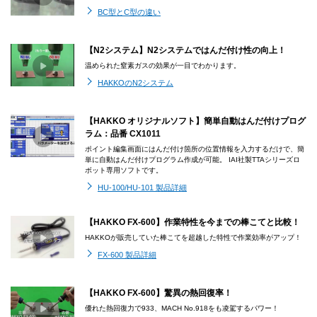
BC型とC型の違い
【N2システム】N2システムではんだ付け性の向上！
温められた窒素ガスの効果が一目でわかります。
HAKKOのN2システム
【HAKKO オリジナルソフト】簡単自動はんだ付けプログ
ラム：品番 CX1011
ポイント編集画面にはんだ付け箇所の位置情報を入力するだけで、簡
単に自動はんだ付けプログラム作成が可能。 IAI社製TTAシリーズロ
ボット専用ソフトです。
HU-100/HU-101 製品詳細
【HAKKO FX-600】作業特性を今までの棒こてと比較！
HAKKOが販売していた棒こてを超越した特性で作業効率がアップ！
FX-600 製品詳細
【HAKKO FX-600】驚異の熱回復率！
優れた熱回復力で933、MACH No.918をも凌駕するパワー！