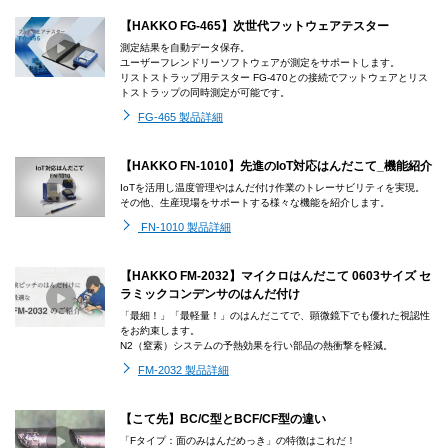
【HAKKO FG-465】次世代フットウェアテスター
測定結果を自動データ保存。
ユーザーフレンドリーソフトウェアが測定をサポートします。
リストストラップ用テスター FG-470との接続でフットウェアとリス
トストラップの同時測定が可能です。
FG-465 製品詳細
【HAKKO FN-1010】先進のIoT対応はんだこて_機能紹介
IoTを活用し温度管理やはんだ付け作業のトレーサビリティを実現。
その他、生産現場をサポートする様々な機能を紹介します。
FN-1010 製品詳細
【HAKKO FM-2032】マイクロはんだこて 0603サイズ セ
ラミックコンデンサのはんだ付け
「最細！」「最軽量！」のはんだこてで、顕微鏡下でも優れた視認性
をお約束します。
N2（窒素）システムの予熱効果を行い部品の熱衝撃を軽減。
FM-2032 製品詳細
【こて先】BC/C型とBCF/CF型の違い
「Fタイプ：面のみはんだめっき」の特徴はこれだ！