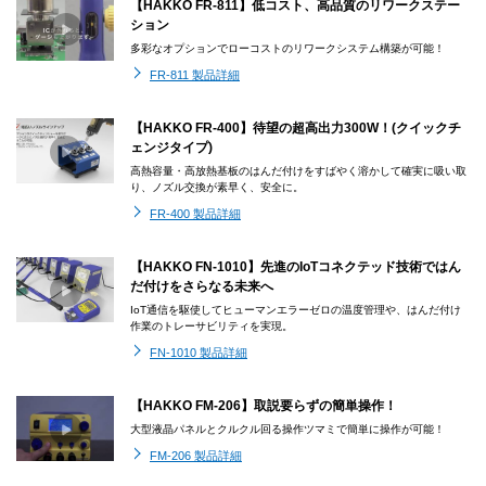
【HAKKO FR-811】低コスト、高品質のリワークステー
ション
多彩なオプションでローコストのリワークシステム構築が可能！
FR-811 製品詳細
【HAKKO FR-400】待望の超高出力300W！(クイックチ
ェンジタイプ)
高熱容量・高放熱基板のはんだ付けをすばやく溶かして確実に吸い取
り、ノズル交換が素早く、安全に。
FR-400 製品詳細
【HAKKO FN-1010】先進のIoTコネクテッド技術ではん
だ付けをさらなる未来へ
IoT通信を駆使してヒューマンエラーゼロの温度管理や、はんだ付け
作業のトレーサビリティを実現。
FN-1010 製品詳細
【HAKKO FM-206】取説要らずの簡単操作！
大型液晶パネルとクルクル回る操作ツマミで簡単に操作が可能！
FM-206 製品詳細