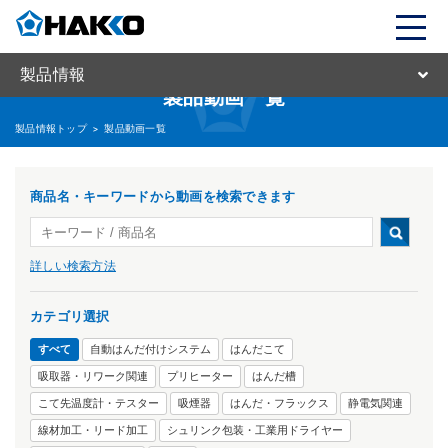
製品情報
製品動画一覧
製品情報トップ
>
製品動画一覧
商品名・キーワードから動画を検索できます
詳しい検索方法
カテゴリ選択
すべて
自動はんだ付けシステム
はんだこて
吸取器・リワーク関連
プリヒーター
はんだ槽
こて先温度計・テスター
吸煙器
はんだ・フラックス
静電気関連
線材加工・リード加工
シュリンク包装・工業用ドライヤー