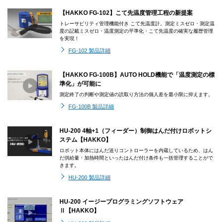
【HAKKO FG-102】こて先温度管理工程の新提案
トレーサビリティ管理機能付き こて先温度計。測定ミスゼロ・測定温
度の記載ミスゼロ・温度測定の平準化・こて先温度の確実な履歴管理
を実現！
FG-102 製品詳細
【HAKKO FG-100B】AUTO HOLD機能で「温度測定の標
準化」が可能に
測定終了の判断や測定値の読取り方法の個人差を最小限に抑えます。
FG-100B 製品詳細
HU-200 4軸+1（フィーダー）制御はんだ付けロボットシ
ステム【HAKKO】
ロボット本体にはんだ送りコントローラーを内蔵しているため、はん
だ供給量・加熱時間といったはんだ付け条件も一括管理することがで
きます。
HU-200 製品詳細
HU-200 イージープログラミングソフトウェア
Ⅱ【HAKKO】