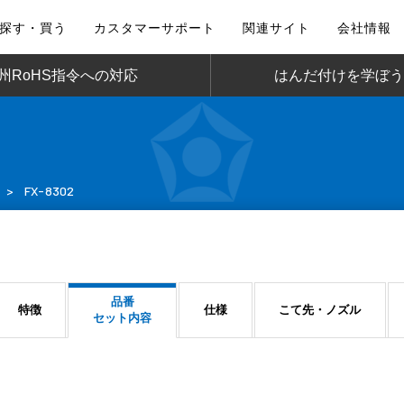
探す・買う
カスタマーサポート
関連サイト
会社情報
州RoHS指令への対応
はんだ付けを学ぼう
>
FX-8302
品番
特徴
仕様
こて先・ノズル
セット内容