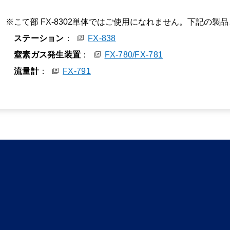
こて部 FX-8302単体ではご使用になれません。下記の
ステーション
：
FX-838
窒素ガス発生装置
：
FX-780/FX-781
流量計
：
FX-791