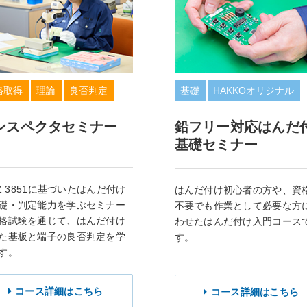
格取得
理論
良否判定
基礎
HAKKOオリジナル
ンスペクタセミナー
鉛フリー対応はんだ
基礎セミナー
S Z 3851に基づいたはんだ付け
はんだ付け初心者の方や、資
礎・判定能力を学ぶセミナー
不要でも作業として必要な方
格試験を通じて、はんだ付け
わせたはんだ付け入門コース
た基板と端子の良否判定を学
す。
す。
コース詳細はこちら
コース詳細はこちら