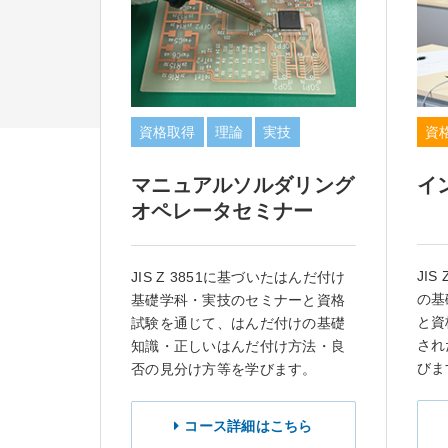
資格取得
理論
実技
資
マニュアルソルダリング
イ
オペレータセミナー
JI
JIS Z 3851に基づいたはんだ付け
の基
基礎学科・実技のセミナーと資格
と資
試験を通じて、はんだ付けの基礎
され
知識・正しいはんだ付け方法・良
びま
否の見分け方等を学びます。
コース詳細はこちら