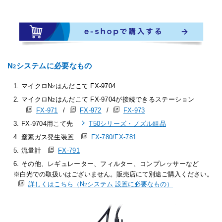
N
システムに必要なもの
2
マイクロN
はんだこて FX-9704
2
マイクロN
はんだこて FX-9704が接続できるステーション
2
FX-971
/
FX-972
/
FX-973
FX-9704用こて先
T50シリーズ・ノズル組品
窒素ガス発生装置
FX-780/FX-781
流量計
FX-791
その他、レギュレーター、フィルター、コンプレッサーなど
白光での取扱いはございません。販売店にて別途ご購入ください。
詳しくはこちら（N
システム 設置に必要なもの）
2