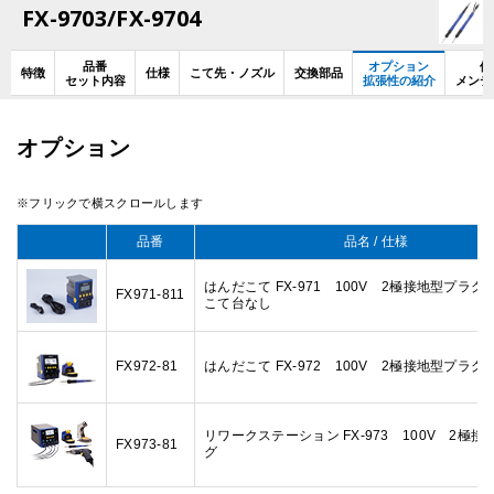
FX-9703/FX-9704
品番
オプション
使
特徴
仕様
こて先・ノズル
交換部品
セット内容
拡張性の紹介
メンテ
オプション
品番
品名 / 仕様
はんだこて FX-971 100V 2極接地型プラグ
FX971-811
こて台なし
FX972-81
はんだこて FX-972 100V 2極接地型プラグ
リワークステーション FX-973 100V 2極接
FX973-81
グ