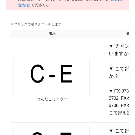
合わせ
ください。
表示
確認事
チャンネ
いますか？
こて部の
か？
FX-973適
9702, FX-970
はんだこてエラー
9706, FX-9
こて部を接
こて部の