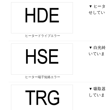
ヒーター
せしていま
ヒータードライブエラー
白光純正
いています
ヒーター端子短絡エラー
吸取器の
していまし