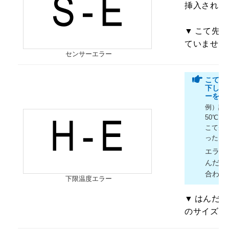
挿入されて
こて先の
ていません
センサーエラー
こて先
下した
ーを表
例）設
50℃ 
こて先
ったと
エラー
んだ付
合わせ
下限温度エラー
はんだ付
のサイズは