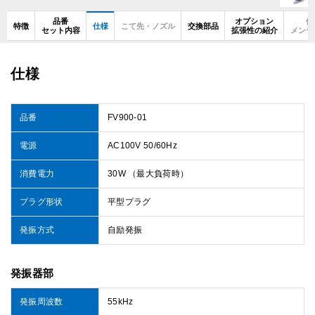
品番
オプション
使
特徴
仕様
こて先・ノズル
交換部品
セット内容
拡張性の紹介
メンテ
仕様
品番
FV900-01
電源
AC100V 50/60Hz
消費電力
30W （最大負荷時）
プラグ形状
平型プラグ
発振方式
自励発振
発振器部
発振周波数
55kHz