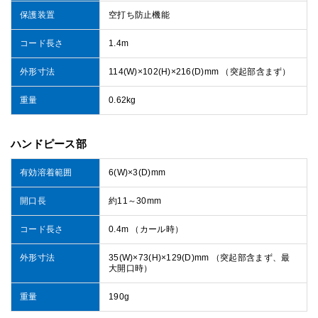
保護装置
空打ち防止機能
コード長さ
1.4m
外形寸法
114(W)×102(H)×216(D)mm （突起部含まず）
重量
0.62kg
ハンドピース部
有効溶着範囲
6(W)×3(D)mm
開口長
約11～30mm
コード長さ
0.4m （カール時）
外形寸法
35(W)×73(H)×129(D)mm （突起部含まず、最
大開口時）
重量
190g