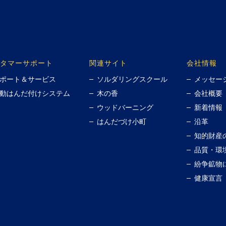
タマーサポート
関連サイト
会社情報
ポート＆サービス
ソルダリングスクール
メッセー
動はんだ付けシステム
木の香
会社概要
ウッドバーニング
新着情報
はんだづけ小町
沿革
知的財産
品質・環
紛争鉱物
健康宣言