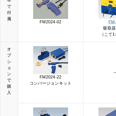
準
で
付
属
FM2024-02
FM-
吸取器
（こて1
オ
プ
シ
ョ
ン
FM2024-22
で
コンバージョンキット
購
入