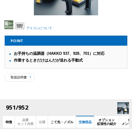
アイコンについて
POINT
お手持ちの温調器（HAKKO 937、928、701）に対応
作業するときだけはんだが送れる手動式
取扱説明書
951/952
品番
オプション
使
特徴
仕様
こて先・ノズル
交換部品
セット内容
拡張性の紹介
メンテ