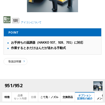
アイコンについて
POINT
お手持ちの温調器（HAKKO 937、928、701）に対応
作業するときだけはんだが送れる手動式
取扱説明書
951/952
品番
オプション
使
特徴
仕様
こて先・ノズル
交換部品
セット内容
拡張性の紹介
メンテ