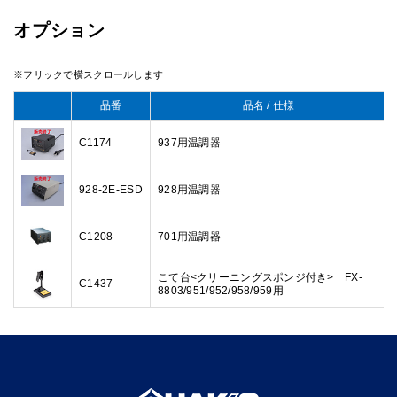
オプション
品番
品名 / 仕様
C1174
937用温調器
928-2E-ESD
928用温調器
C1208
701用温調器
こて台<クリーニングスポンジ付き> FX-
C1437
8803/951/952/958/959用