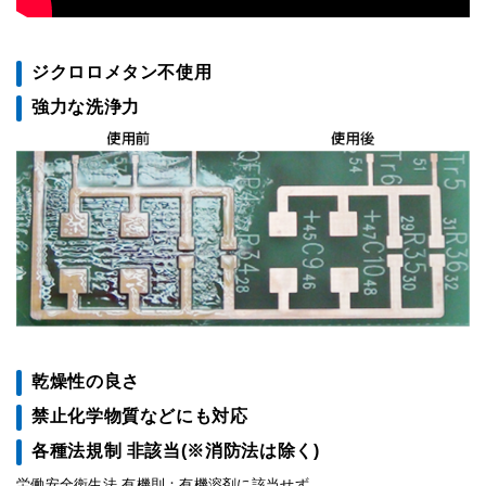
ジクロロメタン不使用
強力な洗浄力
乾燥性の良さ
禁止化学物質などにも対応
各種法規制 非該当(※消防法は除く)
労働安全衛生法 有機則：有機溶剤に該当せず