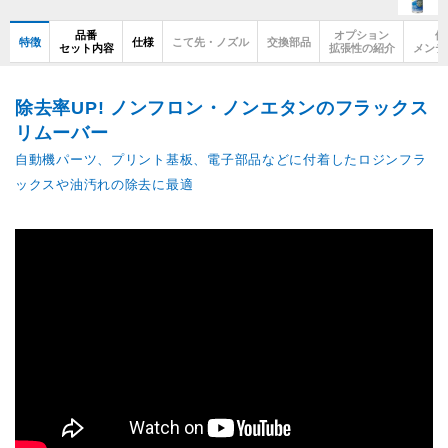
品番
オプション
使
特徴
仕様
こて先・ノズル
交換部品
セット内容
拡張性の紹介
メンテ
除去率UP! ノンフロン・ノンエタンのフラックス
リムーバー
自動機パーツ、プリント基板、電子部品などに付着したロジンフラ
ックスや油汚れの除去に最適