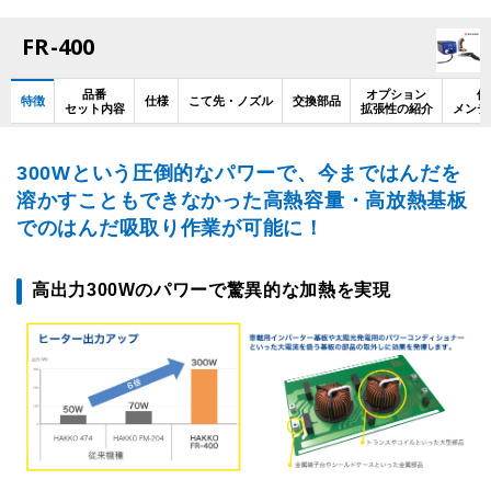
FR-400
品番
オプション
使
特徴
仕様
こて先・ノズル
交換部品
セット内容
拡張性の紹介
メンテ
300Wという圧倒的なパワーで、今まではんだを
溶かすこともできなかった高熱容量・高放熱基板
でのはんだ吸取り作業が可能に！
高出力300Wのパワーで驚異的な加熱を実現