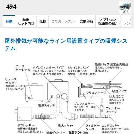
494
品番
オプション
使
特徴
仕様
こて先・ノズル
交換部品
セット内容
拡張性の紹介
メンテ
屋外排気が可能なライン用設置タイプの吸煙シス
テム