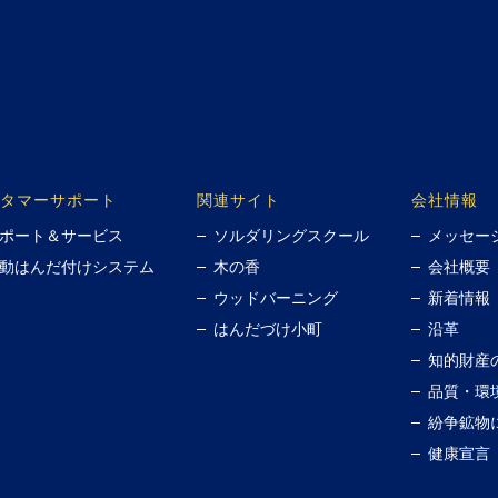
タマーサポート
関連サイト
会社情報
ポート＆サービス
ソルダリングスクール
メッセー
動はんだ付けシステム
木の香
会社概要
ウッドバーニング
新着情報
はんだづけ小町
沿革
知的財産
品質・環
紛争鉱物
健康宣言