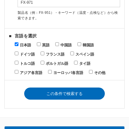
製品名（例：FX-951）・キーワード（温度・点検など）から検
索できます。
言語を選択
日本語
英語
中国語
韓国語
ドイツ語
フランス語
スペイン語
トルコ語
ポルトガル語
タイ語
アジア各言語
ヨーロッパ各言語
その他