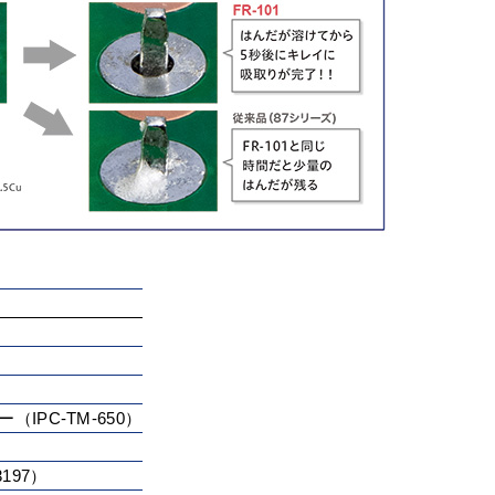
IPC-TM-650）
197）