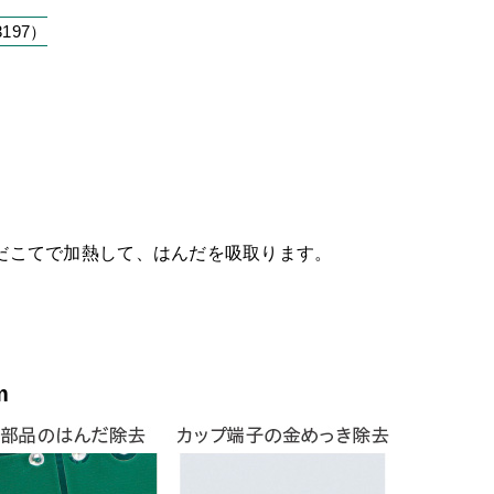
197）
だこてで加熱して、はんだを吸取ります。
m