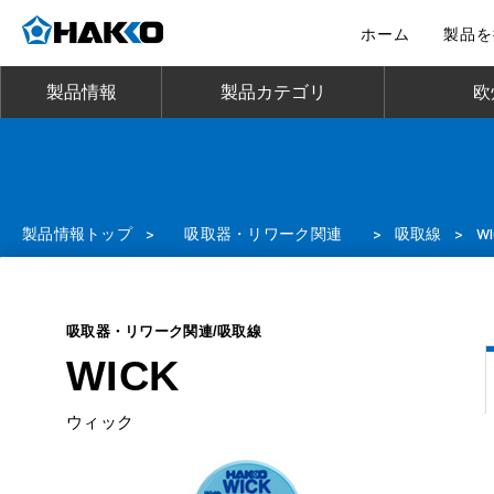
ホーム
製品を
製品情報
製品カテゴリ
欧
製品情報トップ
>
吸取器・リワーク関連
>
吸取線
>
WI
吸取器・リワーク関連/吸取線
WICK
ウィック