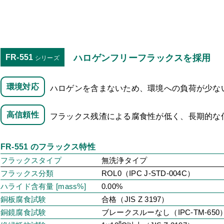
FR-551
ハロゲンフリーフラックスを採用
シリーズ
環境対応
ハロゲンを含まないため、環境への負荷が少な
高信頼性
フラックス残渣による腐食性が低く、長期的な
FR-551 のフラックス特性
フラックスタイプ
無洗浄タイプ
フラックス分類
ROL0（IPC J-STD-004C）
ハライド含有量 [mass%]
0.00%
銅板腐食試験
合格（JIS Z 3197）
銅鏡腐食試験
ブレークスルーなし（IPC-TM-650
8