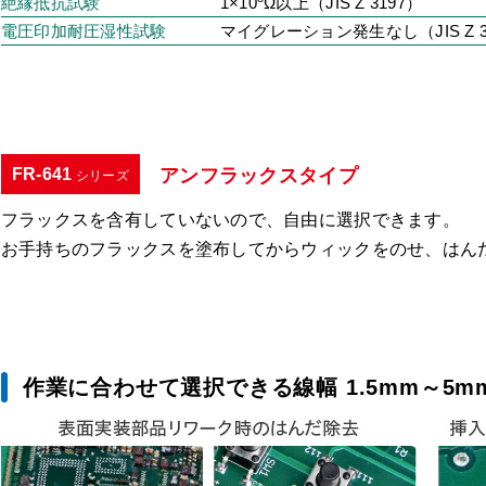
絶縁抵抗試験
1×10
Ω以上（JIS Z 3197）
電圧印加耐圧湿性試験
マイグレーション発生なし（JIS Z 3
FR-641
アンフラックスタイプ
シリーズ
フラックスを含有していないので、自由に選択できます。
お手持ちのフラックスを塗布してからウィックをのせ、はん
作業に合わせて選択できる線幅 1.5mm～5m