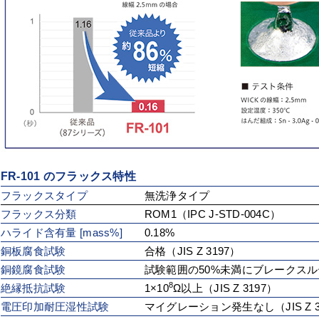
FR-101 のフラックス特性
フラックスタイプ
無洗浄タイプ
フラックス分類
ROM1（IPC J-STD-004C）
ハライド含有量 [mass%]
0.18%
銅板腐食試験
合格（JIS Z 3197）
銅鏡腐食試験
試験範囲の50%未満にブレークスルー（
8
絶縁抵抗試験
1×10
Ω以上（JIS Z 3197）
電圧印加耐圧湿性試験
マイグレーション発生なし（JIS Z 3