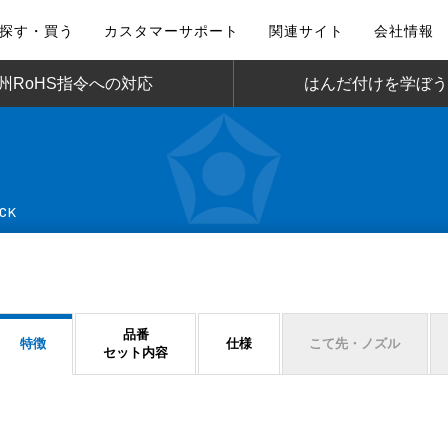
探す・買う
カスタマーサポート
関連サイト
会社情報
州RoHS指令への対応
はんだ付けを学ぼう
CK
品番
特徴
仕様
こて先・ノズル
セット内容