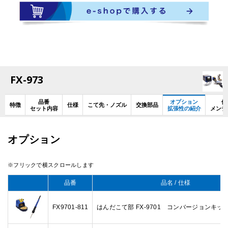
FX-973
品番
オプション
使
特徴
仕様
こて先・ノズル
交換部品
セット内容
拡張性の紹介
メンテ
オプション
品番
品名 / 仕様
FX9701-811
はんだこて部 FX-9701 コンバージョンキッ