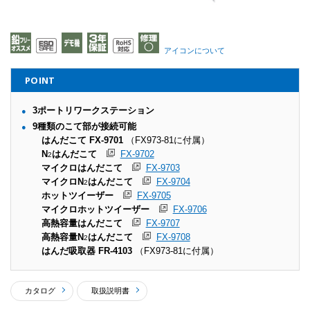
アイコンについて
POINT
3ポートリワークステーション
9種類のこて部が接続可能
はんだこて FX-9701
（FX973-81に付属）
N
はんだこて
FX-9702
2
マイクロはんだこて
FX-9703
マイクロN
はんだこて
FX-9704
2
ホットツイーザー
FX-9705
マイクロホットツイーザー
FX-9706
高熱容量はんだこて
FX-9707
高熱容量N
はんだこて
FX-9708
2
はんだ吸取器 FR-4103
（FX973-81に付属）
カタログ
取扱説明書