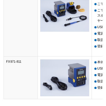
こて部 
こて台
スポ
ヤー
USB
電源コ
取扱
登録
FX971-811
本体
USB
電源コ
取扱
登録