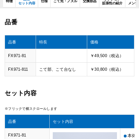
特徴
仕様
こて先・ノズル
交換部品
セット内容
拡張性の紹介
メンテ
品番
品番
特長
価格
FX971-81
￥49,500（税込）
FX971-811
こて部、こて台なし
￥30,800（税込）
セット内容
品番
セット内容
FX971-81
本体