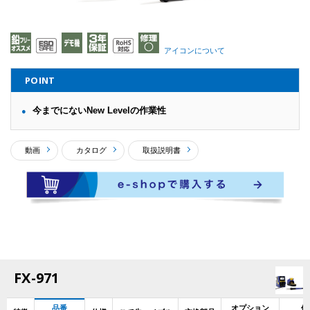
アイコンについて
POINT
今までにないNew Levelの作業性
動画
カタログ
取扱説明書
FX-971
品番
オプション
使