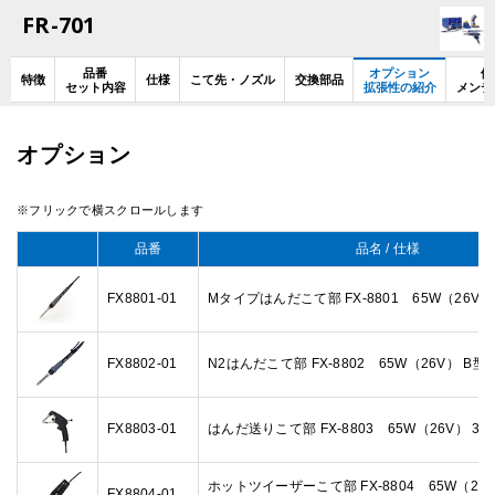
FR-701
品番
オプション
使
特徴
仕様
こて先・ノズル
交換部品
セット内容
拡張性の紹介
メンテ
オプション
品番
品名 / 仕様
FX8801-01
Mタイプはんだこて部 FX-8801 65W（26V）
FX8802-01
N2はんだこて部 FX-8802 65W（26V） B型
FX8803-01
はんだ送りこて部 FX-8803 65W（26V） 3
ホットツイーザーこて部 FX-8804 65W（26V
FX8804-01