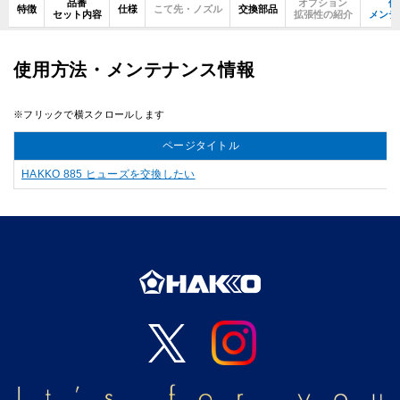
品番
オプション
使
特徴
仕様
こて先・ノズル
交換部品
セット内容
拡張性の紹介
メンテ
使用方法・メンテナンス情報
ページタイトル
HAKKO 885 ヒューズを交換したい