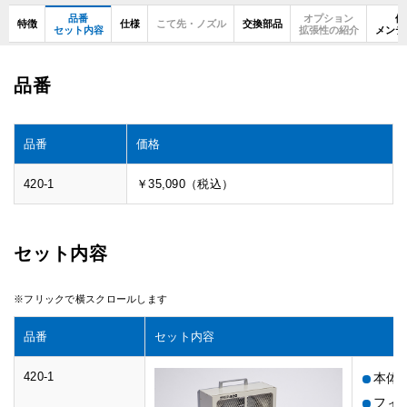
品番
オプション
使
特徴
仕様
こて先・ノズル
交換部品
セット内容
拡張性の紹介
メンテ
品番
品番
価格
420-1
￥35,090（税込）
セット内容
品番
セット内容
420-1
本体
フィル