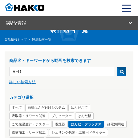
製品情報
製品動画一覧
製品情報トップ
>
製品動画一覧
商品名・キーワードから動画を検索できます
詳しい検索方法
カテゴリ選択
すべて
自動はんだ付けシステム
はんだこて
吸取器・リワーク関連
プリヒーター
はんだ槽
こて先温度計・テスター
吸煙器
はんだ・フラックス
静電気関連
線材加工・リード加工
シュリンク包装・工業用ドライヤー