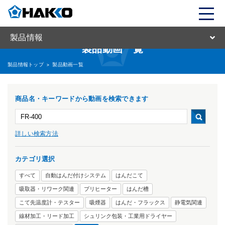
製品情報
製品動画一覧
製品情報トップ
>
製品動画一覧
商品名・キーワードから動画を検索できます
詳しい検索方法
カテゴリ選択
すべて
自動はんだ付けシステム
はんだこて
吸取器・リワーク関連
プリヒーター
はんだ槽
こて先温度計・テスター
吸煙器
はんだ・フラックス
静電気関連
線材加工・リード加工
シュリンク包装・工業用ドライヤー