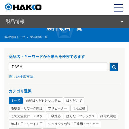
製品情報
製品動画一覧
製品情報トップ
>
製品動画一覧
商品名・キーワードから動画を検索できます
詳しい検索方法
カテゴリ選択
すべて
自動はんだ付けシステム
はんだこて
吸取器・リワーク関連
プリヒーター
はんだ槽
こて先温度計・テスター
吸煙器
はんだ・フラックス
静電気関連
線材加工・リード加工
シュリンク包装・工業用ドライヤー