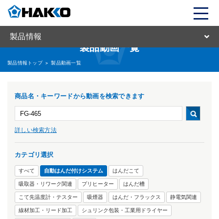
製品情報
製品動画一覧
製品情報トップ
>
製品動画一覧
商品名・キーワードから動画を検索できます
詳しい検索方法
カテゴリ選択
すべて
自動はんだ付けシステム
はんだこて
吸取器・リワーク関連
プリヒーター
はんだ槽
こて先温度計・テスター
吸煙器
はんだ・フラックス
静電気関連
線材加工・リード加工
シュリンク包装・工業用ドライヤー