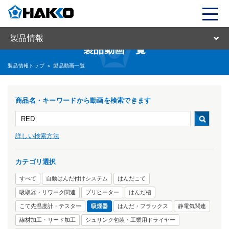
製品情報
製品動画一覧
製品情報トップ
>
製品動画一覧
商品名・キーワードから動画を検索できます
詳しい検索方法
カテゴリ選択
すべて
自動はんだ付けシステム
はんだこて
吸取器・リワーク関連
プリヒーター
はんだ槽
こて先温度計・テスター
吸煙器
はんだ・フラックス
静電気関連
線材加工・リード加工
シュリンク包装・工業用ドライヤー