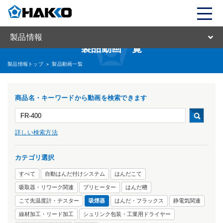
製品情報
製品動画一覧
製品情報トップ
>
製品動画一覧
商品名・キーワードから動画を検索できます
詳しい検索方法
カテゴリ選択
すべて
自動はんだ付けシステム
はんだこて
吸取器・リワーク関連
プリヒーター
はんだ槽
こて先温度計・テスター
吸煙器
はんだ・フラックス
静電気関連
線材加工・リード加工
シュリンク包装・工業用ドライヤー