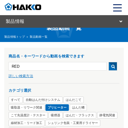
製品情報
製品動画一覧
製品情報トップ
>
製品動画一覧
商品名・キーワードから動画を検索できます
詳しい検索方法
カテゴリ選択
すべて
自動はんだ付けシステム
はんだこて
吸取器・リワーク関連
プリヒーター
はんだ槽
こて先温度計・テスター
吸煙器
はんだ・フラックス
静電気関連
線材加工・リード加工
シュリンク包装・工業用ドライヤー