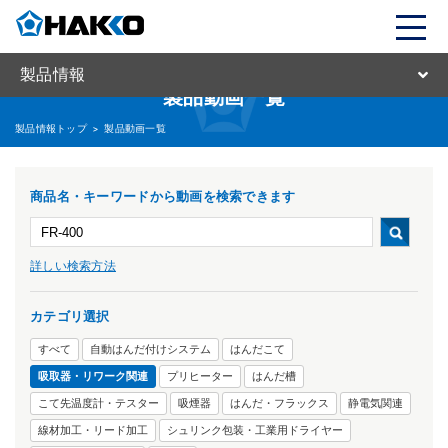
製品情報
製品動画一覧
製品情報トップ
>
製品動画一覧
商品名・キーワードから動画を検索できます
詳しい検索方法
カテゴリ選択
すべて
自動はんだ付けシステム
はんだこて
吸取器・リワーク関連
プリヒーター
はんだ槽
こて先温度計・テスター
吸煙器
はんだ・フラックス
静電気関連
線材加工・リード加工
シュリンク包装・工業用ドライヤー