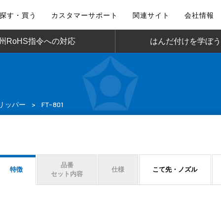
探す・買う
カスタマーサポート
関連サイト
会社情報
州RoHS指令への対応
はんだ付けを学ぼう
リッパー
>
FT-801
品番
特徴
仕様
こて先・ノズル
セット内容