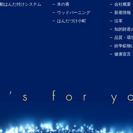
動はんだ付けシステム
木の香
会社概要
ウッドバーニング
新着情報
はんだづけ小町
沿革
知的財産
品質・環
紛争鉱物
健康宣言