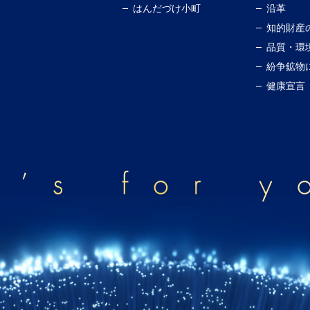
はんだづけ小町
沿革
知的財産
品質・環
紛争鉱物
健康宣言