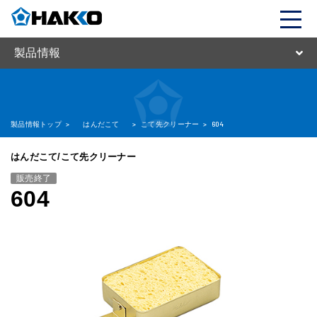
製品情報
製品情報トップ
>
はんだこて
>
こて先クリーナー
>
604
はんだこて/こて先クリーナー
販売終了
604