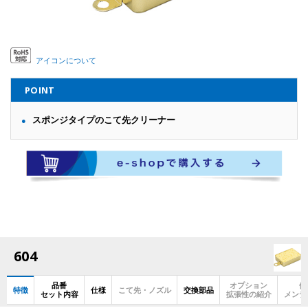
アイコンについて
POINT
スポンジタイプのこて先クリーナー
604
品番
オプション
使
特徴
仕様
こて先・ノズル
交換部品
セット内容
拡張性の紹介
メンテ