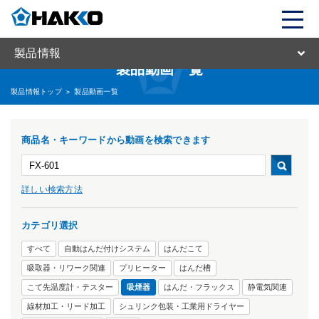
製品情報
製品動画一覧
製品情報トップ
>
製品動画一覧
商品名・キーワードから動画を検索できます
詳しい検索方法
カテゴリ選択
すべて
自動はんだ付けシステム
はんだこて
吸取器・リワーク関連
プリヒーター
はんだ槽
こて先温度計・テスター
吸煙器
はんだ・フラックス
静電気関連
線材加工・リード加工
シュリンク包装・工業用ドライヤー