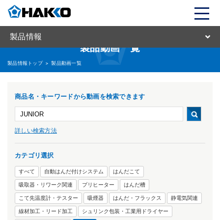
製品情報
製品動画一覧
製品情報トップ
>
製品動画一覧
商品名・キーワードから動画を検索できます
詳しい検索方法
カテゴリ選択
すべて
自動はんだ付けシステム
はんだこて
吸取器・リワーク関連
プリヒーター
はんだ槽
こて先温度計・テスター
吸煙器
はんだ・フラックス
静電気関連
線材加工・リード加工
シュリンク包装・工業用ドライヤー