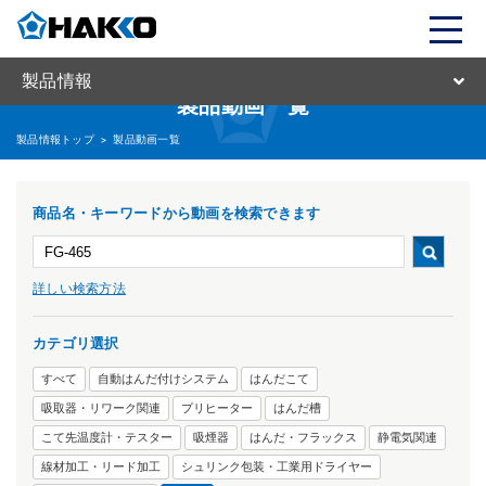
製品情報
製品動画一覧
製品情報トップ
>
製品動画一覧
商品名・キーワードから動画を検索できます
詳しい検索方法
カテゴリ選択
すべて
自動はんだ付けシステム
はんだこて
吸取器・リワーク関連
プリヒーター
はんだ槽
こて先温度計・テスター
吸煙器
はんだ・フラックス
静電気関連
線材加工・リード加工
シュリンク包装・工業用ドライヤー