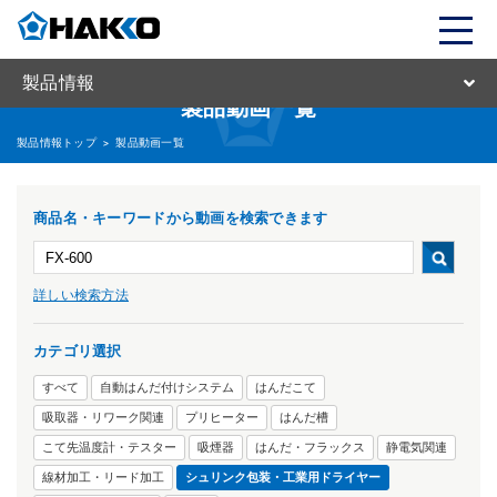
製品情報
製品動画一覧
製品情報トップ
>
製品動画一覧
商品名・キーワードから動画を検索できます
詳しい検索方法
カテゴリ選択
すべて
自動はんだ付けシステム
はんだこて
吸取器・リワーク関連
プリヒーター
はんだ槽
こて先温度計・テスター
吸煙器
はんだ・フラックス
静電気関連
線材加工・リード加工
シュリンク包装・工業用ドライヤー