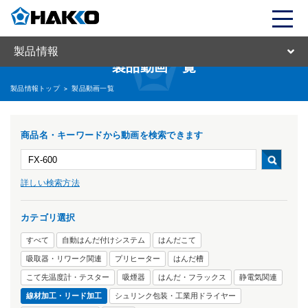
製品情報
製品動画一覧
製品情報トップ
>
製品動画一覧
商品名・キーワードから動画を検索できます
詳しい検索方法
カテゴリ選択
すべて
自動はんだ付けシステム
はんだこて
吸取器・リワーク関連
プリヒーター
はんだ槽
こて先温度計・テスター
吸煙器
はんだ・フラックス
静電気関連
線材加工・リード加工
シュリンク包装・工業用ドライヤー