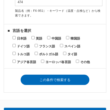
製品名（例：FX-951）・キーワード（温度・点検など）から検
索できます。
言語を選択
日本語
英語
中国語
韓国語
ドイツ語
フランス語
スペイン語
トルコ語
ポルトガル語
タイ語
アジア各言語
ヨーロッパ各言語
その他