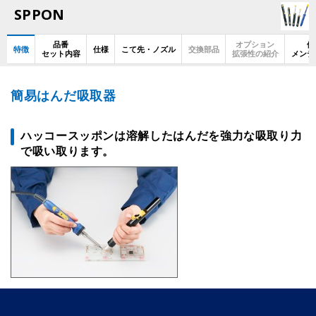
SPPON
品番
オプション
使
特徴
仕様
こて先・ノズル
交換部品
セット内容
拡張性の紹介
メンテ
簡易はんだ吸取器
ハッコースッポンは溶解したはんだを強力な吸取り力
で吸い取ります。