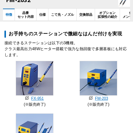
品番
オプション
使
特徴
仕様
こて先・ノズル
交換部品
セット内容
拡張性の紹介
メンテ
お手持ちのステーションで微細なはんだ付けを実現
接続できるステーションは以下の3機種。
クラス最高出力48Wヒーター搭載で強力な熱回復で多層基板にも対応
します。
FX-951
FM-203
(※販売終了)
(※販売終了)