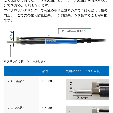
こて先形状にあった「ノズル組品」と、「ホース組品」を購入するだ
けでN
対応が可能となります。
2
マイクロソルダリング下でも温められた窒素ガスで「はんだ付け性の
向上」「こて先の酸化防止効果」「予熱効果」を享受することが可能
です。
品番
先端の外径・ノズル全長
ノズル組品A
C5038
ノズル組品B
C5039