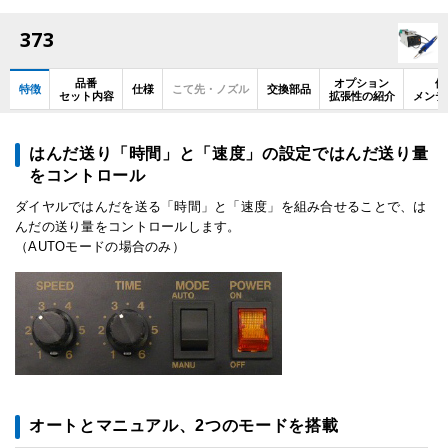
373
品番
オプション
使
特徴
仕様
こて先・ノズル
交換部品
セット内容
拡張性の紹介
メンテ
はんだ送り「時間」と「速度」の設定ではんだ送り量
をコントロール
ダイヤルではんだを送る「時間」と「速度」を組み合せることで、は
んだの送り量をコントロールします。
（AUTOモードの場合のみ）
オートとマニュアル、2つのモードを搭載