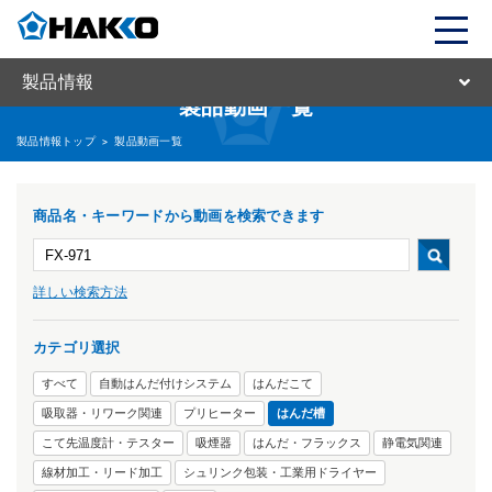
製品情報
製品動画一覧
製品情報トップ
>
製品動画一覧
商品名・キーワードから動画を検索できます
詳しい検索方法
カテゴリ選択
すべて
自動はんだ付けシステム
はんだこて
吸取器・リワーク関連
プリヒーター
はんだ槽
こて先温度計・テスター
吸煙器
はんだ・フラックス
静電気関連
線材加工・リード加工
シュリンク包装・工業用ドライヤー